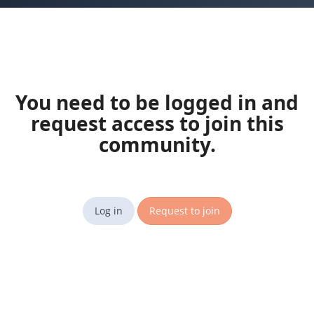
You need to be logged in and
request access to join this
community.
Log in
Request to join