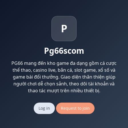
P
Pg66scom
PG66 mang đến kho game đa dạng gồm cá cược
thể thao, casino live, bắn cá, slot game, xổ số và
game bài đổi thưởng. Giao diện thân thiện giúp
người chơi dễ chọn sảnh, theo dõi tài khoản và
thao tác mượt trên nhiều thiết bị.
Log in
Request to join